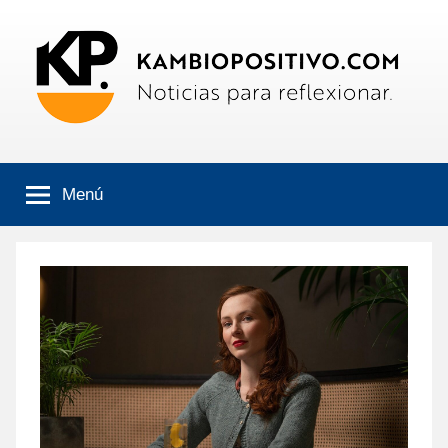
Saltar
al
contenido
Kambiopositivo
Boletín
informativo
Menú
online.
Noticias
para
reflexionar.