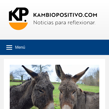
Saltar
al
contenido
Kambiopositivo
Boletín
informativo
Menú
online.
Noticias
para
reflexionar.