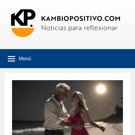
Saltar
al
contenido
Kambiopositivo
Boletín
informativo
Menú
online.
Noticias
para
reflexionar.