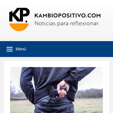
Saltar
al
contenido
Kambiopositivo
Boletín
informativo
Menú
online.
Noticias
para
reflexionar.