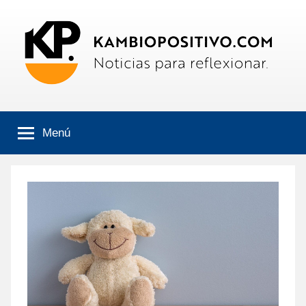
Saltar
al
contenido
Kambiopositivo
Boletín
informativo
Menú
online.
Noticias
para
reflexionar.