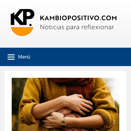
Saltar
al
contenido
Kambiopositivo
Boletín
informativo
Menú
online.
Noticias
para
reflexionar.